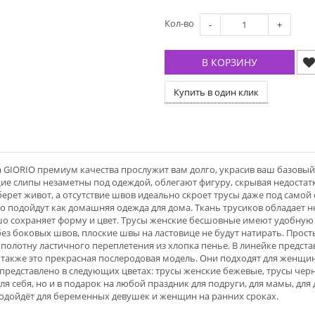
Кол-во
-
+
В КОРЗИНУ
Купить в один клик
GIORIO премиум качества прослужит вам долго, украсив ваш базовый
е слипы незаметны под одеждой, облегают фигуру, скрывая недостатк
берет живот, а отсутствие швов идеально скроет трусы даже под сам
 подойдут как домашняя одежда для дома. Ткань трусиков обладает н
ошо сохраняет форму и цвет. Трусы женские бесшовные имеют удобну
без боковых швов, плоские швы на ластовице не будут натирать. Прос
лотну ластичного переплетения из хлопка пенье. В линейке представ
также это прекрасная послеродовая модель. Они подходят для женщин
представлено в следующих цветах: трусы женские бежевые, трусы чер
я себя, но и в подарок на любой праздник для подруги, для мамы, для 
подойдёт для беременных девушек и женщин на ранних сроках.