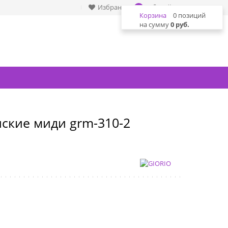
Избранное
Войти
0
Корзина
0 позиций
на сумму
0 руб.
нские миди grm-310-2