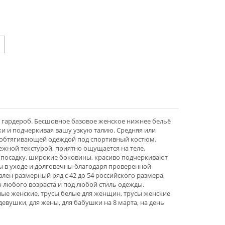
 гардероб. Бесшовное базовое женское нижнее бельё
и и подчеркивая вашу узкую талию. Средняя или
ой обтягивающей одеждой под спортивный костюм.
ежной текстурой, приятно ощущается на теле,
ю посадку, широкие боковины, красиво подчеркивают
ты в уходе и долговечны благодаря проверенной
лен размерный ряд с 42 до 54 российского размера,
 любого возраста и под любой стиль одежды.
ные женские, трусы белые для женщин, трусы женские
девушки, для жены, для бабушки на 8 марта, на день