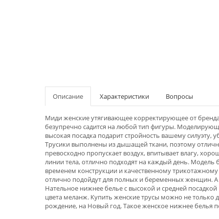
Описание
Характеристики
Вопросы
Миди женские утягивающее корректирующее от бренда 
безупречно садится на любой тип фигуры. Моделирующи
высокая посадка подарит стройность вашему силуэту, у
Трусики выполнены из дышащей ткани, поэтому отлично
превосходно пропускает воздух, впитывает влагу, хор
линии тела, отлично подходят на каждый день. Модель 
временем конструкции и качественному трикотажному по
отлично подойдут для полных и беременных женщин. А 
Нательное нижнее белье с высокой и средней посадкой 
цвета меланж. Купить женские трусы можно не только дл
рождение, на Новый год. Такое женское нижнее белья 