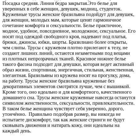
Посадка средняя. Линия бедра закрытая.Это белье для
уверенных в себе женщин, девушек, модниц, студенток.
Кружевные трусы женские бразильяна подойдут для девушек,
для женщин, молодых мам, которые ценят гармоничное
сочетание комфорта и сексуальности. Белье практичное,
модное, удобное, повседневное, молодежное, сексуальное. Его
носят под одеждой свободного кроя, надевают под платья,
брюки, джинсы, юбки, шорты. Бразилиано более открыты,
чем слипы. Трусы с кружевом плотно прилегают к телу, не
создают лишних линий, остаются незаметными под вещами
из плотных непрозрачных тканей. Красивое нижнее белье
такого фасона подходит для девушки, которая ведет активный
образ жизни, спортивная, энергичная, стильная, женственная,
элегантная. Бразильяны из кружева носят на прогулку, дома,
на работу. Трусы женские бразильяна кружевные без
декоративных элементов смотрятся лучше, чем с вышивкой.
Кроме того, оно идеально и для комфортного, качественного
домашнего сна. Трусы женские кружевные навсегда останутся
символом женственности, сексуальности, привлекательности.
В таком белье женщина чувствует себя уверенно, дорого,
утончённо. Правильно подобрав размер, вы никогда не
испытаете дискомфорт, так как женские стринги не будут
сковывать движения и натирать кожу, они идеальны на
каждый день.