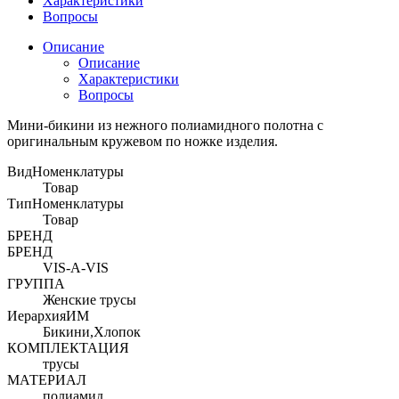
Характеристики
Вопросы
Описание
Описание
Характеристики
Вопросы
Мини-бикини из нежного полиамидного полотна с
оригинальным кружевом по ножке изделия.
ВидНоменклатуры
Товар
ТипНоменклатуры
Товар
БРЕНД
БРЕНД
VIS-A-VIS
ГРУППА
Женские трусы
ИерархияИМ
Бикини,Хлопок
КОМПЛЕКТАЦИЯ
трусы
МАТЕРИАЛ
полиамид