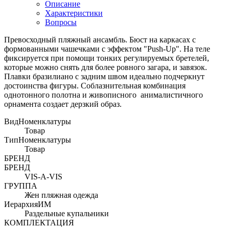
Описание
Характеристики
Вопросы
Превосходный пляжный ансамбль. Бюст на каркасах с
формованными чашечками с эффектом "Push-Up". На теле
фиксируется при помощи тонких регулируемых бретелей,
которые можно снять для более ровного загара, и завязок.
Плавки бразилиано с задним швом идеально подчеркнут
достоинства фигуры. Соблазнительная комбинация
однотонного полотна и живописного анималистичного
орнамента создает дерзкий образ.
ВидНоменклатуры
Товар
ТипНоменклатуры
Товар
БРЕНД
БРЕНД
VIS-A-VIS
ГРУППА
Жен пляжная одежда
ИерархияИМ
Раздельные купальники
КОМПЛЕКТАЦИЯ