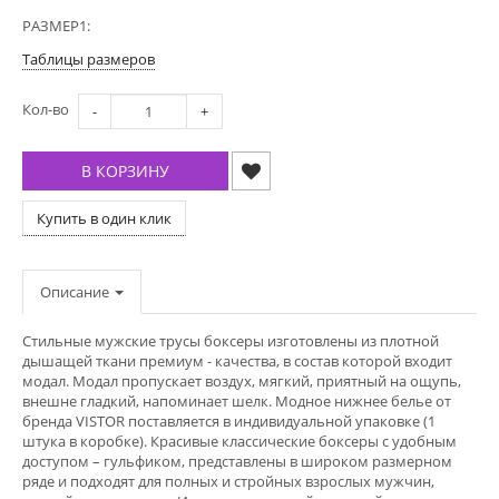
РАЗМЕР1:
Таблицы размеров
Кол-во
-
+
В КОРЗИНУ
Купить в один клик
Описание
Стильные мужские трусы боксеры изготовлены из плотной
дышащей ткани премиум - качества, в состав которой входит
модал. Модал пропускает воздух, мягкий, приятный на ощупь,
внешне гладкий, напоминает шелк. Модное нижнее белье от
бренда VISTOR поставляется в индивидуальной упаковке (1
штука в коробке). Красивые классические боксеры с удобным
доступом – гульфиком, представлены в широком размерном
ряде и подходят для полных и стройных взрослых мужчин,