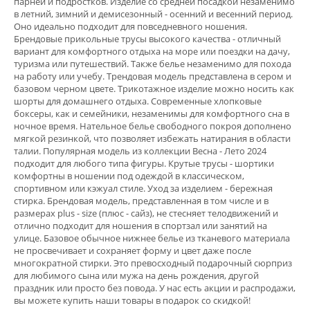
парней и подростков. Изделие со средней посадкой незаменимо
в летний, зимний и демисезонный - осенний и весенний период.
Оно идеально подходит для повседневного ношения.
Брендовые прикольные трусы высокого качества - отличный
вариант для комфортного отдыха на море или поездки на дачу,
туризма или путешествий. Также белье незаменимо для похода
на работу или учебу. Трендовая модель представлена в сером и
базовом черном цвете. Трикотажное изделие можно носить как
шорты для домашнего отдыха. Современные хлопковые
боксеры, как и семейники, незаменимы для комфортного сна в
ночное время. Нательное белье свободного покроя дополнено
мягкой резинкой, что позволяет избежать натирания в области
талии. Популярная модель из коллекции Весна - Лето 2024
подходит для любого типа фигуры. Крутые трусы - шортики
комфортны в ношении под одеждой в классическом,
спортивном или кэжуал стиле. Уход за изделием - бережная
стирка. Брендовая модель, представленная в том числе и в
размерах plus - size (плюс - сайз), не стесняет телодвижений и
отлично подходит для ношения в спортзал или занятий на
улице. Базовое обычное нижнее белье из тканевого материала
не просвечивает и сохраняет форму и цвет даже после
многократной стирки. Это превосходный подарочный сюрприз
для любимого сына или мужа на день рождения, другой
праздник или просто без повода. У нас есть акции и распродажи,
вы можете купить наши товары в подарок со скидкой!