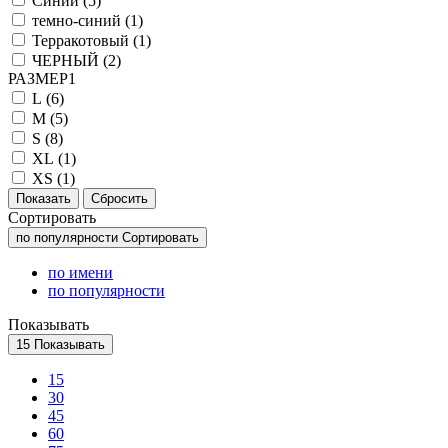
Синий (
5
)
темно-синий (
1
)
Терракотовый (
1
)
ЧЕРНЫЙ (
2
)
РАЗМЕР1
L (
6
)
M (
5
)
S (
8
)
XL (
1
)
XS (
1
)
Сортировать
по популярности
Сортировать
по имени
по популярности
Показывать
15
Показывать
15
30
45
60