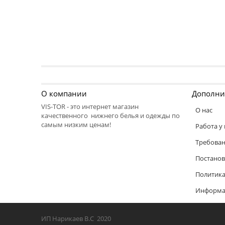
О компании
Дополни
VIS-TOR - это интернет магазин
О нас
качественного нижнего белья и одежды по
самым низким ценам!
Работа у 
Требован
Постанов
Политика
Информац
ИП Нарикаев В.С 2020