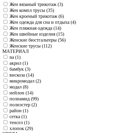
Жен вязаный трикотаж (
3
)
Жен компл трусы (
35
)
Жен кроеный трикотаж (
6
)
Жен одежда для сна и отдыха (
4
)
Жен пляжная одежда (
14
)
Жен швейные изделия (
15
)
Женские бюстгальтеры (
56
)
Женские трусы (
112
)
МАТЕРИАЛ
na (
1
)
акрил (
1
)
бамбук (
3
)
вискоза (
14
)
микромодал (
2
)
модал (
8
)
нейлон (
14
)
полиамид (
99
)
полиэстер (
2
)
район (
1
)
сетка (
1
)
тенсел (
1
)
хлопок (
29
)