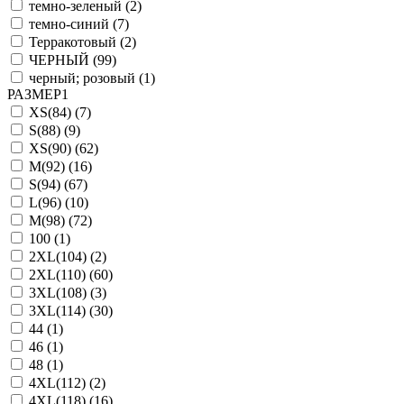
темно-зеленый (
2
)
темно-синий (
7
)
Терракотовый (
2
)
ЧЕРНЫЙ (
99
)
черный; розовый (
1
)
РАЗМЕР1
XS(84) (
7
)
S(88) (
9
)
XS(90) (
62
)
M(92) (
16
)
S(94) (
67
)
L(96) (
10
)
M(98) (
72
)
100 (
1
)
2XL(104) (
2
)
2XL(110) (
60
)
3XL(108) (
3
)
3XL(114) (
30
)
44 (
1
)
46 (
1
)
48 (
1
)
4XL(112) (
2
)
4XL(118) (
16
)